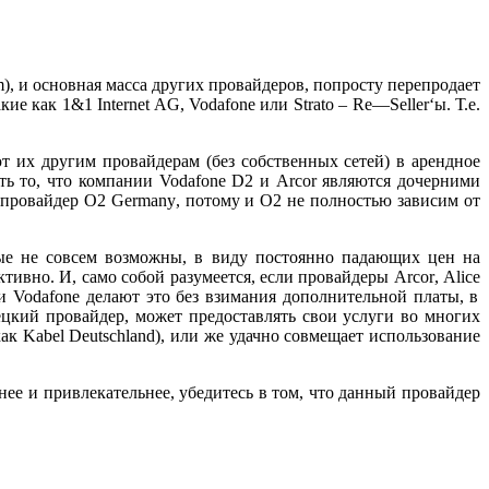
m
), и основная масса других провайдеров, попросту перепродает
акие как 1&1
Internet
AG, Vodafone или
Strato –
Re
—
Seller
‘ы. Т.е.
т их другим провайдерам (без собственных сетей) в арендное
сть то, что компании
Vodafone
D
2 и
Arcor
являются дочерними
 провайдер О2
Germany
, потому и О2 не полностью зависим от
рые не совсем возможны, в виду постоянно падающих цен на
ктивно.
И, само собой разумеется, если провайдеры
Arcor
,
Alice
и
Vodafone
делают это без взимания дополнительной платы, в
ецкий провайдер, может предоставлять свои услуги во многих
как
Kabel
Deutschland
), или же удачно совмещает использование
нее и привлекательнее, убедитесь в том, что данный провайдер