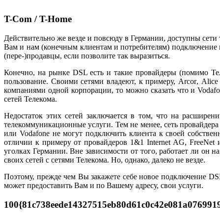
T-Com / T-Home
Действительно же везде и повсюду в Германии, доступны сети 
Вам и нам (конечным клиентам и потребителям) подключение 
(пере-)продавцы, если позволите так выразиться.
Конечно, на рынке
DSL
есть и такие провайдеры (помимо Те
пользование. Своими сетями владеют, к примеру,
Arcor
,
Alice
компаниями одной корпорации, то можно сказать что и
Vodaf
сетей Телекома.
Недостаток этих сетей заключается в том, что на расширен
телекоммуникационные услуги. Тем не менее, сеть провайдер
или
Vodafone
не могут подключить клиента к своей собствен
отличии к примеру от провайдеров 1&1
Internet
AG, FreeNet
уголках Германии. Вне зависимости от того, работает ли он н
своих сетей с сетями Телекома. Но, однако, далеко не везде.
Поэтому, прежде чем Вы закажете себе новое подключение
DS
может предоставить Вам и по Вашему адресу, свои услуги.
100{81c738eede14327515eb80d61c0c42e081a0769919