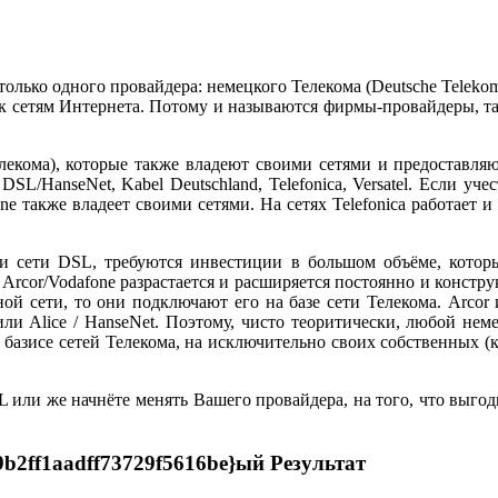
только одного провайдера: немецкого Телеком
а
(
Deutsche
Teleko
к сетям Интернета. Потому и называются фирмы-провайдеры, т
лекома), которые также владеют своими сетями и предоставляю
DSL
/
HanseNet
,
Kabel
Deutschland
,
Telefonica
,
Versatel
. Если уче
one
также владеет своими сетями. На сетях
Telefonica
работает и
ии сети
DSL
, требуются инвестиции в большом объёме, кото
а
Arcor
/Vodafone
разрастается и расширяется постоянно и констру
ной сети, то они подключают его на базе сети Телекома.
Arcor
или
Alice
/
HanseNet
. Поэтому, чисто теоритически, любой нем
а базисе сетей Телекома, на исключительно своих собственных (
L
или же начнёте менять Вашего провайдера, на того, что выгод
b2ff1aadff73729f5616be}ый Pезультат