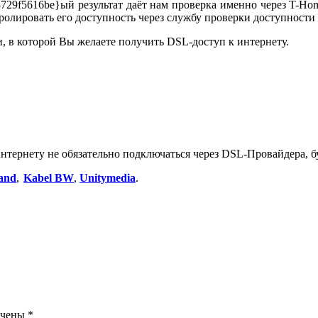
729f5616be}ый результат даёт нам проверка именно через T-Ho
тролировать его доступность через службу проверки доступности
и, в которой Вы желаете получить DSL-доступ к интернету.
тернету не обязательно подключаться через DSL-Провайдера, бу
land
,
Kabel BW
,
Unitymedia
.
ечены
*