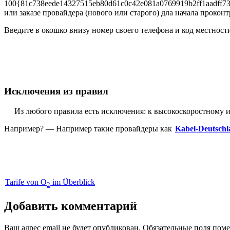
100{81c738eede14327515eb80d61c0c42e081a0769919b2ff1aadff73
или заказе провайдера (нового или старого) дла начала прокон
Введите в окошко внизу номер своего телефона и код местност
Исключения из правил
Из любого правила есть исключения: к высокоскоростному ин
Например? — Например такие провайдеры как
Kabel-Deutsch
Tarife von O
im Überblick
2
Добавить комментарий
Ваш адрес email не будет опубликован.
Обязательные поля пом