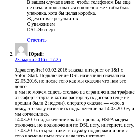
В вашем случае важно, чтобы телефоном Вы еще
не начали пользоваться и конечно же чтобы была
упаковка, хотя бы целая коробка.
Ждем от вас результатов
С уважением
DSL-Эксперт
Ответить
Юрий
:
23. марта 2016 в 17:25
Здравствуйте! 03.02.2016 заказал интернет от 1&1 с
Sofort-Start. Подключение DSL назначили сначала на
22.05.2016, но после того как мы сказали что нам это
долго
и мы не можем сидеть столько на ограниченном трафике
от софорт старта и хотим расторгнуть договор (еще не
прошли были 2 недели), оператор сказала — «ооо, я
вижу, что могу назначить подключение на 14.03.2016», и
мы согласились.
14.03.2016 подключение как-бы прошло, HSPA модем
отключен, но подключения по DSL нету, интернета нету.
17.03.2016. открыт тикет в службу поддержки и они с
того времени пытаются наладить интернет.