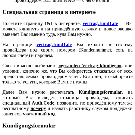
провайдером 1&1 Internet AG — с чего начать?
Специальная страница в интернете
Посетите страницу 1&1 в интернете:
vertrag.1und1.de
— Вы
можете кликнуть и на приведённую ссылку и новое окошко
выведет Вас именно туда, куда Вам нужно.
На странице
vertrag.1und1.de
Вы входите в систему
провайдера под своим номером (Kundennummer, есть на
любом счете) и паролем.
Слева в меню выбираете
«gesamten Vertrag kündigen»,
при
условии, конечно же, что Вы собираетесь отказаться от всех
предоставляемых провайдером услуг. Если нет, то выбирайте
только те услуги, которые Вам не нужны.
Далее Вам нужно распечатать
Kündigungsformular
, на
который Вас выведет страница провайдера, записать
специальный
Auth.Code
, позвонить по приведённому там же
бесплатному
номеру
и нзавать работнику службы поддержки
клиентов
указанный код
.
Kündigungsformular