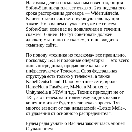
На самом деле и насколько нам известно, опция
Sofort-Start предполaгает отказ от 2ух недельного
срока расторжения договора — Widerrufsrecht.
Клиент ставит соответствующую галочку при
заказе. Но в вашем случае это уже не совсем
Sofort-Start, если вас не подключили в течении,
скажем 10 дней. Но тут советовать должен
адвокат, мы точно не скажем, это не входит в
тематику сайта.
По поводу «техника из телекома» все правильно,
поскольку 1&1 и подобные операторы — это всего
лишь посредники, продающие каналы и
инфраструктуру Телекома. Своя федеральная
структура есть только у телекома, а также
KabelDeutschland. Плюс местные сети, вроде
HanseNet в Гамбурге, M-Net в Мюнхене,
Unitymedia в NRW и т.д.. Техник приходит не от
1&1, а от телекома и только ему видно, какая в
конечном итоге будет у человека скорость. Тут
многое зависит от так называемой «Letzte Meile»,
от удаления от основного распределителя.
Будем рады узнать о Вас чем закончилась эпопея
С уважением