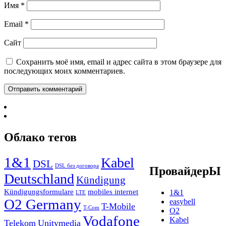
Имя
*
Email
*
Сайт
Сохранить моё имя, email и адрес сайта в этом браузере для
последующих моих комментариев.
Облако тегов
1&1
Kabel
DSL
DSL без договора
ПровайдерЫ
Deutschland
Kündigung
Kündigungsformulare
mobiles internet
1&1
LTE
O2 Germany
easybell
T-Mobile
T-Com
O2
Vodafone
Kabel
Telekom
Unitymedia