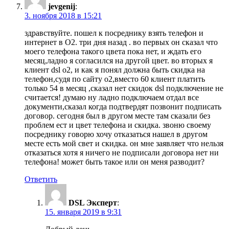
jevgenij
:
3. ноября 2018 в 15:21
здравствуйте. пошел к посреднику взять телефон и
интернет в O2. три дня назад . во первых он сказал что
моего телефона такого цвета пока нет, и ждать его
месяц,ладно я согласился на другой цвет. во вторых я
клиент dsl o2, и как я понял должна быть скидка на
телефон,судя по сайту о2,вместо 60 клиент платить
только 54 в месяц ,сказал нет скидок dsl подключение не
считается! думаю ну ладно подключаем отдал все
документи,сказал когда подтвердят позвонит подписать
договор. сегодня был в другом месте там сказали без
проблем ест и цвет телефона и скидка. звоню своему
посреднику говорю хочу отказаться нашел в другом
месте есть мой свет и скидка. он мне заявляет что нельзя
отказаться хотя я ничего не подписали договора нет ни
телефона! может быть такое или он меня разводит?
Ответить
DSL Эксперт
:
15. января 2019 в 9:31