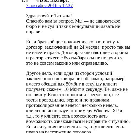
DSL Эксперт
:
7. октября 2016 в 12:37
Здравствуйте Татьяна!
Спасибо вам за вопрос. Мы — не адвокатское
бюро и не суд и таких консультаций давать не
вправе.
Если брать общие положения, то расторгнуть
договор, заключенный на 24 месяца, просто так вы
не имеете права. Договор заключают две стороны
и расторгать его с бухты-барахты не получится,
это не совсем законно или справедливо.
Другое дело, если одна из сторон условий
заключенного договора не соблюдает, например
вместо обещанных 50мбит в секунду клиент
получает, скажем, 10 Мбит в секунду. Т.е. даже не
половину. Если это происхоит регулярно, все
тесты проводились верно и по правилам,
протоколирование ведется несколько недель,
клиент не использует к примеру Windows XP и
т.д., то у клиента есть возможность дать
возможность ознакомиться и исправить ситуацию.
Если ситуация не изменилась, то у клиента есть
право на расторжение договора.