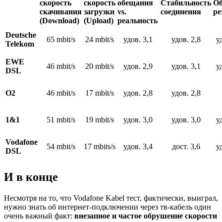
скорость
скорость
обещания
Стабильность
О
скачивания
загрузки
vs.
соединения
ре
(Download)
(Upload)
реальность
Deutsche
65 mbit/s
24 mbit/s
удов. 3,1
удов. 2,8
у
Telekom
EWE
46 mbit/s
20 mbit/s
удов. 2,9
удов. 3,1
у
DSL
O2
46 mbit/s
17 mbit/s
удов. 2,8
удов. 2,8
1&1
51 mbit/s
19 mbit/s
удов. 3,0
удов. 3,0
у
Vodafone
54 mbit/s
17 mbits/s
удов. 3,4
дост. 3,6
у
DSL
И в конце
Несмотря на то, что Vodafone Kabel тест, фактически, выиграл,
нужно знать об интернет-подключении через тв-кабель один
очень важный факт:
внезапное и частое обрушение скорости