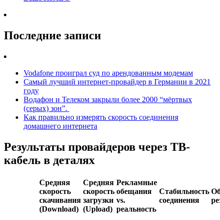
Последние записи
Vodafone проиграл суд по арендованным модемам
Самый лучший интернет-провайдер в Германии в 2021
году
Водафон и Телеком закрыли более 2000 “мёртвых
(серых) зон”.
Как правильно измерять скорость соединения
домашнего интернета
Результаты провайдеров через ТВ-
кабель в деталях
Средняя
Средняя
Рекламные
скорость
скорость
обещания
Стабильность
О
скачивания
загрузки
vs.
соединения
ре
(Download)
(Upload)
реальность