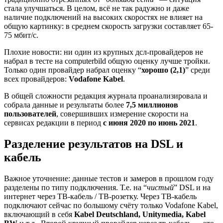
стала улучшаться. В целом, всё не так радужно и даже
наличие подключений на высоких скоростях не влияет на
общую картинку: в среднем скорость загрузки составляет 65-
75 мбит/с.
Плохие новости: ни один из крупных дсл-провайдеров не
набрал в тесте на computerbild общую оценку лучше тройки.
Только один провайдер набрал оценку “
хорошо (2,1)
” среди
всех провайдеров:
Vodafone Kabel
.
В общей сложности редакция журнала проанализировала и
собрала данные и результаты более
7,5 миллионов
пользователей
, совершивших измерение скорости на
сервисах редакции в период
с июня 2020 по июнь 2021
.
Разделение результатов на DSL и
кабель
Важное уточнение: данные тестов и замеров в прошлом году
разделены по типу подключения. Т.е. на “
чистый
” DSL и на
интернет через ТВ-кабель / ТВ-розетку. Через ТВ-кабель
подключают сейчас по большому счёту только Vodafone Kabel,
включающий в себя
Kabel Deutschland, Unitymedia, Kabel