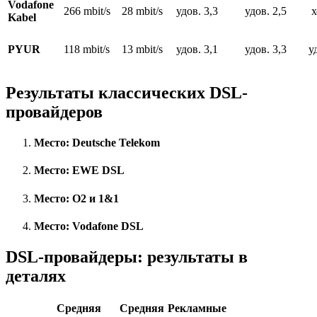
Vodafone
266 mbit/s
28 mbit/s
удов. 3,3
удов. 2,5
х
Kabel
PYUR
118 mbit/s
13 mbit/s
удов. 3,1
удов. 3,3
у
Результаты классических DSL-
провайдеров
Место: Deutsche Telekom
Место: EWE DSL
Место: О2 и 1&1
Место: Vodafone DSL
DSL-провайдеры: результаты в
деталях
Средняя
Средняя
Рекламные