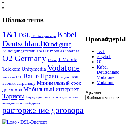
Облако тегов
1&1
Kabel
DSL
DSL без договора
ПровайдерЫ
Deutschland
Kündigung
Kündigungsformulare
mobiles internet
1&1
LTE
O2 Germany
easybell
T-Mobile
T-Com
O2
Vodafone
Kabel
Telekom
Unitymedia
Deutschland
Ваше Право
Vodafone
Vodafone DSL
Вердикт BGH
Vodafone
Минимальный срок
Звонки заграницу
Мобильный интернет
договора
Архивы
Тарифы
Формуляры расторжения договоров с
немецкиими провайдерами
расторжение договора